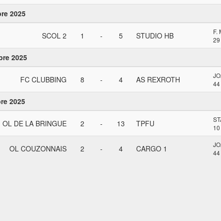
bre 2025
F.
SCOL 2
1
-
5
STUDIO HB
29
bre 2025
JO
FC CLUBBING
8
-
4
AS REXROTH
44
re 2025
ST
OL DE LA BRINGUE
2
-
13
TPFU
10
JO
OL COUZONNAIS
2
-
4
CARGO 1
44