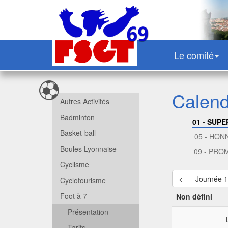
Le comité
Calend
Autres Activités
Badminton
01 - SUPE
Basket-ball
05 - HON
Boules Lyonnaise
09 - PRO
Cyclisme
<
Journée 
Cyclotourisme
Foot à 7
Non défini
Présentation
Tarifs