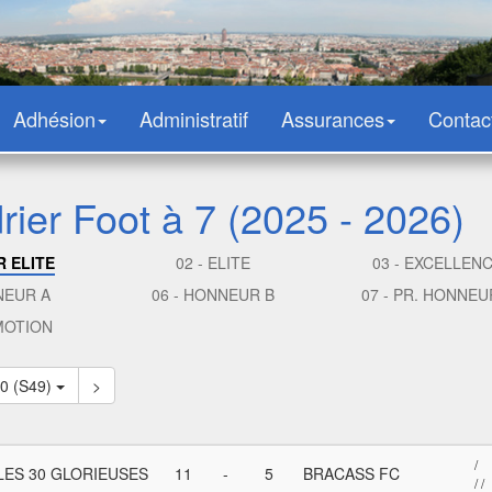
Adhésion
Administratif
Assurances
Contac
rier Foot à 7 (2025 - 2026)
R ELITE
02 - ELITE
03 - EXCELLEN
NEUR A
06 - HONNEUR B
07 - PR. HONNEU
MOTION
10 (S49)
>
/
LES 30 GLORIEUSES
11
-
5
BRACASS FC
/ /