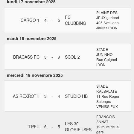
lundi 17 novembre 2025
PLAINE DES
FC
JEUX gerland
CARGO 1
4
-
5
CLUBBING
405 Ave Jean
Jaurès LYON
mardi 18 novembre 2025
STADE
JUNINHO
BRACASS FC
3
-
9
SCOL 2
Rue Coignet
LYON
mercredi 19 novembre 2025
STADE
P.ALBALATE
AS REXROTH
3
-
4
STUDIO HB
11 Rue Roger
Salengro
VENISSIEUX
FRANCOIS
ANNAT
LES 30
TPFU
6
-
5
19 route de la
GLORIEUSES
gare