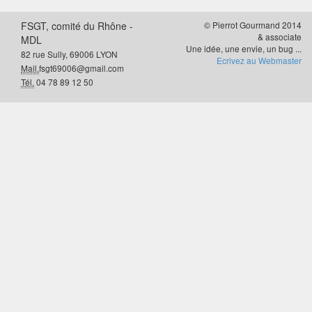
FSGT, comité du Rhône -
© Pierrot Gourmand 2014
& associate
MDL
Une idée, une envie, un bug ...
82 rue Sully, 69006 LYON
Ecrivez au Webmaster
Mail.
fsgt69006@gmail.com
Tél.
04 78 89 12 50