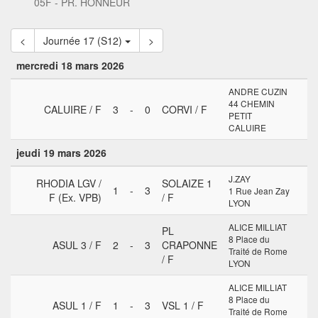
05F - PR. HONNEUR
<
Journée 17 (S12)
>
mercredi 18 mars 2026
ANDRE CUZIN
44 CHEMIN
CALUIRE / F
3
-
0
CORVI / F
PETIT
CALUIRE
jeudi 19 mars 2026
J.ZAY
RHODIA LGV /
SOLAIZE 1
1
-
3
1 Rue Jean Zay
F (Ex. VPB)
/ F
LYON
ALICE MILLIAT
PL
8 Place du
ASUL 3 / F
2
-
3
CRAPONNE
Traité de Rome
/ F
LYON
ALICE MILLIAT
8 Place du
ASUL 1 / F
1
-
3
VSL 1 / F
Traité de Rome