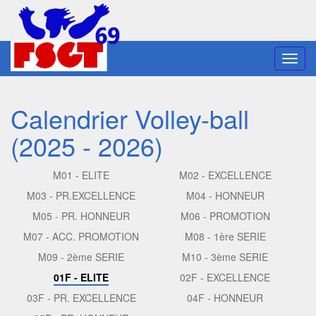
Toggl
navig
Calendrier Volley-ball
(2025 - 2026)
M01 - ELITE
M02 - EXCELLENCE
M03 - PR.EXCELLENCE
M04 - HONNEUR
M05 - PR. HONNEUR
M06 - PROMOTION
M07 - ACC. PROMOTION
M08 - 1ère SERIE
M09 - 2ème SERIE
M10 - 3ème SERIE
01F - ELITE
02F - EXCELLENCE
03F - PR. EXCELLENCE
04F - HONNEUR