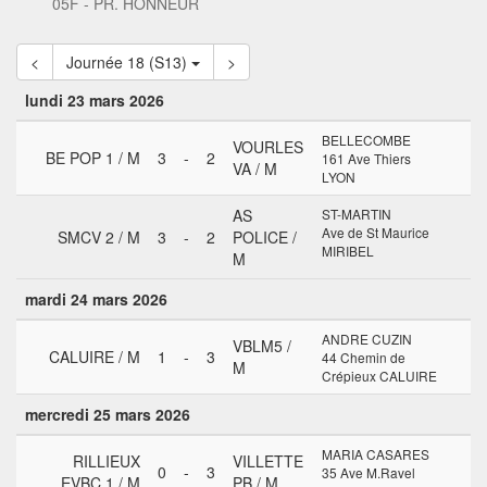
05F - PR. HONNEUR
<
Journée 18 (S13)
>
lundi 23 mars 2026
BELLECOMBE
VOURLES
BE POP 1 / M
3
-
2
161 Ave Thiers
VA / M
LYON
AS
ST-MARTIN
Ave de St Maurice
SMCV 2 / M
3
-
2
POLICE /
MIRIBEL
M
mardi 24 mars 2026
ANDRE CUZIN
VBLM5 /
CALUIRE / M
1
-
3
44 Chemin de
M
Crépieux CALUIRE
mercredi 25 mars 2026
MARIA CASARES
RILLIEUX
VILLETTE
0
-
3
35 Ave M.Ravel
EVBC 1 / M
PB / M