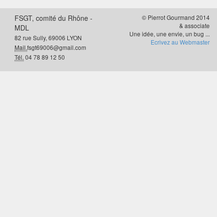
FSGT, comité du Rhône -
© Pierrot Gourmand 2014
& associate
MDL
Une idée, une envie, un bug ...
82 rue Sully, 69006 LYON
Ecrivez au Webmaster
Mail.
fsgt69006@gmail.com
Tél.
04 78 89 12 50