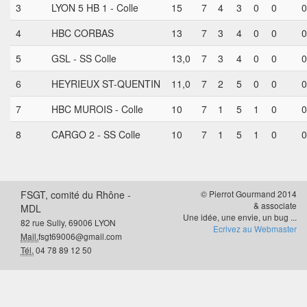
3
LYON 5 HB 1 - Colle
15
7
4
3
0
0
0
4
HBC CORBAS
13
7
3
4
0
0
0
5
GSL - SS Colle
13,0
7
3
4
0
0
0
6
HEYRIEUX ST-QUENTIN
11,0
7
2
5
0
0
0
7
HBC MUROIS - Colle
10
7
1
5
1
0
0
8
CARGO 2 - SS Colle
10
7
1
5
1
0
0
FSGT, comité du Rhône -
© Pierrot Gourmand 2014
& associate
MDL
Une idée, une envie, un bug ...
82 rue Sully, 69006 LYON
Ecrivez au Webmaster
Mail.
fsgt69006@gmail.com
Tél.
04 78 89 12 50