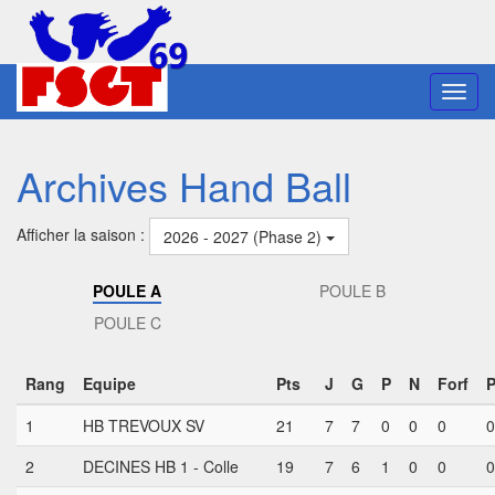
Toggl
navig
Archives Hand Ball
Afficher la saison :
2026 - 2027 (Phase 2)
POULE A
POULE B
POULE C
Rang
Equipe
Pts
J
G
P
N
Forf
1
HB TREVOUX SV
21
7
7
0
0
0
0
2
DECINES HB 1 - Colle
19
7
6
1
0
0
0