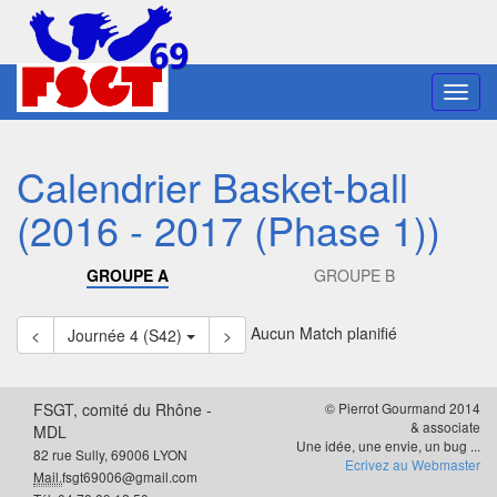
Toggl
navig
Calendrier Basket-ball
(2016 - 2017 (Phase 1))
GROUPE A
GROUPE B
Aucun Match planifié
<
Journée 4 (S42)
>
FSGT, comité du Rhône -
© Pierrot Gourmand 2014
& associate
MDL
Une idée, une envie, un bug ...
82 rue Sully, 69006 LYON
Ecrivez au Webmaster
Mail.
fsgt69006@gmail.com