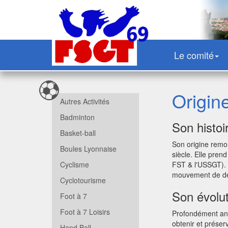
Le comité
Origin
Autres Activités
Badminton
Son histoi
Basket-ball
Son origine remon
Boules Lyonnaise
siècle. Elle pren
Cyclisme
FST & l'USSGT). O
mouvement de dém
Cyclotourisme
Son évolut
Foot à 7
Foot à 7 Loisirs
Profondément ancr
obtenir et préser
Hand Ball