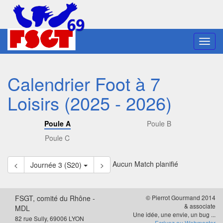
Toggl
navig
Calendrier Foot à 7
Loisirs (2025 - 2026)
Poule A
Poule B
Poule C
Aucun Match planifié
<
Journée 3 (S20)
>
FSGT, comité du Rhône -
© Pierrot Gourmand 2014
& associate
MDL
Une idée, une envie, un bug ...
82 rue Sully, 69006 LYON
Ecrivez au Webmaster