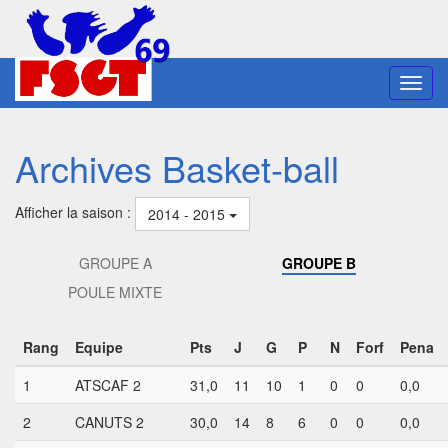
Toggl
navig
Archives Basket-ball
Afficher la saison :
2014 - 2015
GROUPE A
GROUPE B
POULE MIXTE
Rang
Equipe
Pts
J
G
P
N
Forf
Pena
1
ATSCAF 2
31,0
11
10
1
0
0
0,0
2
CANUTS 2
30,0
14
8
6
0
0
0,0