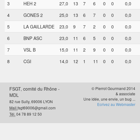
3
HEH 2
27,0
13
7
6
0
0
0,0
4
GONES 2
25,0
13
6
7
0
0
0,0
5
LA GAILLARDE
23,0
9
7
2
0
0
0,0
6
BNP ASC
23,0
11
6
5
0
0
0,0
7
VSL B
15,0
11
2
9
0
0
0,0
8
CGI
14,0
12
1
11
0
0
0,0
FSGT, comité du Rhône -
© Pierrot Gourmand 2014
& associate
MDL
Une idée, une envie, un bug ...
82 rue Sully, 69006 LYON
Ecrivez au Webmaster
Mail.
fsgt69006@gmail.com
Tél.
04 78 89 12 50