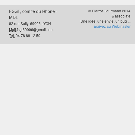
FSGT, comité du Rhône -
© Pierrot Gourmand 2014
& associate
MDL
Une idée, une envie, un bug ...
82 rue Sully, 69006 LYON
Ecrivez au Webmaster
Mail.
fsgt69006@gmail.com
Tél.
04 78 89 12 50