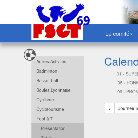
Le comité
Calend
Autres Activités
Badminton
01 - SUPE
Basket-ball
05 - HON
Boules Lyonnaise
09 - PRO
Cyclisme
<
Journée 
Cyclotourisme
Foot à 7
Présentation
Tarifs