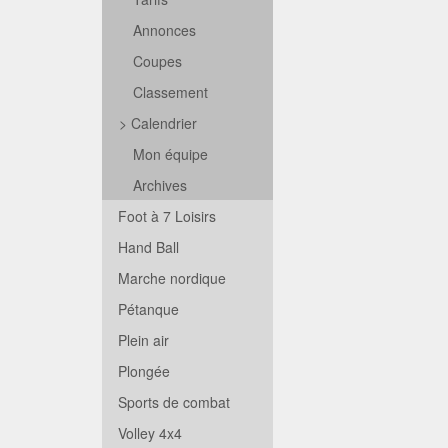
Annonces
Coupes
Classement
>
Calendrier
Mon équipe
Archives
Foot à 7 Loisirs
Hand Ball
Marche nordique
Pétanque
Plein air
Plongée
Sports de combat
Volley 4x4