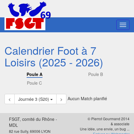
Toggl
navig
Calendrier Foot à 7
Loisirs (2025 - 2026)
Poule A
Poule B
Poule C
Aucun Match planifié
<
Journée 3 (S20)
>
FSGT, comité du Rhône -
© Pierrot Gourmand 2014
& associate
MDL
Une idée, une envie, un bug ...
82 rue Sully, 69006 LYON
Ecrivez au Webmaster