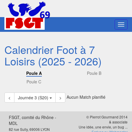
Toggl
navig
Calendrier Foot à 7
Loisirs (2025 - 2026)
Poule A
Poule B
Poule C
Aucun Match planifié
<
Journée 3 (S20)
>
FSGT, comité du Rhône -
© Pierrot Gourmand 2014
& associate
MDL
Une idée, une envie, un bug ...
82 rue Sully, 69006 LYON
Ecrivez au Webmaster