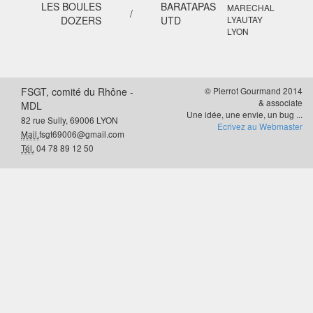
LES BOULES
BARATAPAS
MARECHAL
/
DOZERS
UTD
LYAUTAY
LYON
FSGT, comité du Rhône -
© Pierrot Gourmand 2014
& associate
MDL
Une idée, une envie, un bug ...
82 rue Sully, 69006 LYON
Ecrivez au Webmaster
Mail.
fsgt69006@gmail.com
Tél.
04 78 89 12 50