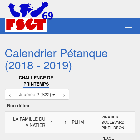
Toggl
navig
Calendrier Pétanque
(2018 - 2019)
CHALLENGE DE
PRINTEMPS
<
Journée 2 (S22)
>
Non défini
VINATIER
LA FAMILLE DU
4
-
1
PLHM
BOULEVARD
VINATIER
PINEL BRON
PLACE