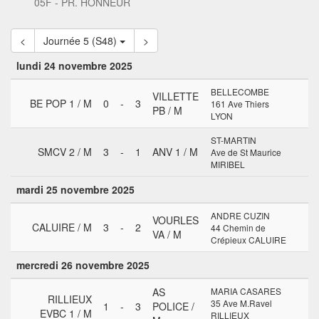
05F - PR. HONNEUR
<
Journée 5 (S48)
>
lundi 24 novembre 2025
BELLECOMBE
VILLETTE
BE POP 1 / M
0
-
3
161 Ave Thiers
PB / M
LYON
ST-MARTIN
SMCV 2 / M
3
-
1
ANV 1 / M
Ave de St Maurice
MIRIBEL
mardi 25 novembre 2025
ANDRE CUZIN
VOURLES
CALUIRE / M
3
-
2
44 Chemin de
VA / M
Crépieux CALUIRE
mercredi 26 novembre 2025
AS
MARIA CASARES
RILLIEUX
35 Ave M.Ravel
1
-
3
POLICE /
EVBC 1 / M
RILLIEUX