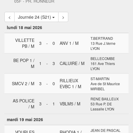
05F - PR. HONNEUR
<
Journée 24 (S21)
>
lundi 18 mai 2026
T.BERTRAND
VILLETTE
3
-
0
ANV 1 / M
13 Rue J.Verne
PB / M
LYON
BELLECOMBE
BE POP 1 /
1
-
3
CALUIRE / M
161 Ave Thiers
M
LYON
ST-MARTIN
RILLIEUX
SMCV 2 / M
3
-
0
Ave de St Maurice
EVBC 1 / M
MIRIBEL
RENE BAILLEUX
AS POLICE
3
-
1
VBLM5 / M
53 Rue P. DE
/ M
Lassalle LYON
mardi 19 mai 2026
JEAN DE PASCAL
VOURLES
RHODIA 1 /