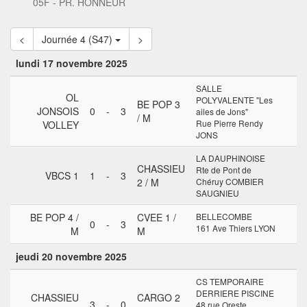
05F - PR. HONNEUR
<
Journée 4 (S47)
>
lundi 17 novembre 2025
SALLE
OL
POLYVALENTE "Les
BE POP 3
JONSOIS
0
-
3
ailes de Jons"
/ M
Rue Pierre Rendy
VOLLEY
JONS
LA DAUPHINOISE
CHASSIEU
Rte de Pont de
VBCS 1
1
-
3
2 / M
Chéruy COMBIER
SAUGNIEU
BE POP 4 /
CVEE 1 /
BELLECOMBE
0
-
3
161 Ave Thiers LYON
M
M
jeudi 20 novembre 2025
CS TEMPORAIRE
DERRIERE PISCINE
CHASSIEU
CARGO 2
3
-
0
48 rue Oreste