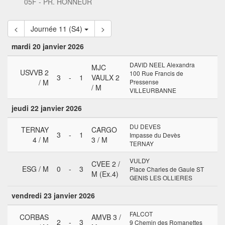
05F - PR. HONNEUR
<
Journée 11 (S4)
>
mardi 20 janvier 2026
DAVID NEEL Alexandra
MJC
USVVB 2
100 Rue Francis de
3
-
1
VAULX 2
/ M
Pressense
/ M
VILLEURBANNE
jeudi 22 janvier 2026
DU DEVES
TERNAY
CARGO
3
-
1
Impasse du Devès
4 / M
3 / M
TERNAY
VULDY
CVEE 2 /
ESG / M
0
-
3
Place Charles de Gaule ST
M (Ex.4)
GENIS LES OLLIERES
vendredi 23 janvier 2026
FALCOT
CORBAS
AMVB 3 /
2
-
3
9 Chemin des Romanettes