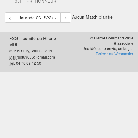
05F - PR. HONNEUR
Aucun Match planifié
<
Journée 26 (S23)
>
FSGT, comité du Rhône -
© Pierrot Gourmand 2014
& associate
MDL
Une idée, une envie, un bug ...
82 rue Sully, 69006 LYON
Ecrivez au Webmaster
Mail.
fsgt69006@gmail.com
Tél.
04 78 89 12 50