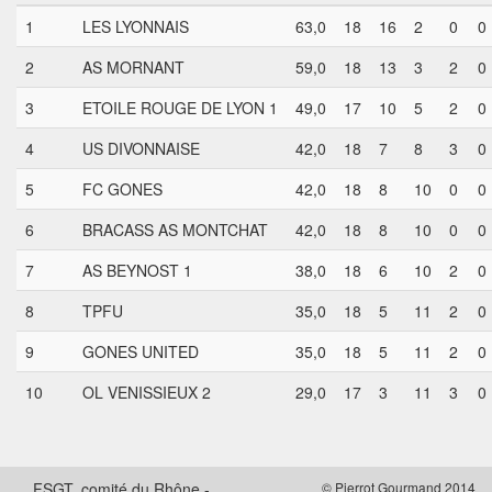
1
LES LYONNAIS
63,0
18
16
2
0
0
2
AS MORNANT
59,0
18
13
3
2
0
3
ETOILE ROUGE DE LYON 1
49,0
17
10
5
2
0
4
US DIVONNAISE
42,0
18
7
8
3
0
5
FC GONES
42,0
18
8
10
0
0
6
BRACASS AS MONTCHAT
42,0
18
8
10
0
0
7
AS BEYNOST 1
38,0
18
6
10
2
0
8
TPFU
35,0
18
5
11
2
0
9
GONES UNITED
35,0
18
5
11
2
0
10
OL VENISSIEUX 2
29,0
17
3
11
3
0
FSGT, comité du Rhône -
© Pierrot Gourmand 2014