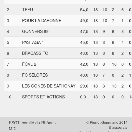
2
TPFU
54,0
18
10
2
6
0
3
POUR LA DARONNE
49,0
18
10
7
1
0
4
GONNERS 69
47,5
18
9
6
3
0
5
PASTAGA 1
45,0
18
8
6
4
0
6
BRACASS FC
43,0
18
8
8
2
0
7
FCVL 2
42,0
18
8
10
0
0
8
FC SELORES
40,0
18
7
8
2
1
9
LES GONES DE SATHONAY
29,0
18
3
13
2
0
10
SPORTS ET ACTIONS
0,0
18
0
0
0
1
FSGT, comité du Rhône -
© Pierrot Gourmand 2014
& associate
MDL