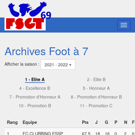
Toggl
navig
Archives Foot à 7
Afficher la saison :
2021 - 2022
1 - Elite A
2 - Elite B
4 - Excellence B
5 - Honneur A
7 - Promotion d'Honneur A
8 - Promotion d'Honneur B
10 - Promotion B
11 - Promotion C
Rang
Equipe
Pts
J
G
P
N
F
1
FC CLUBBING ESSP
67,5
18
16
0
2
0