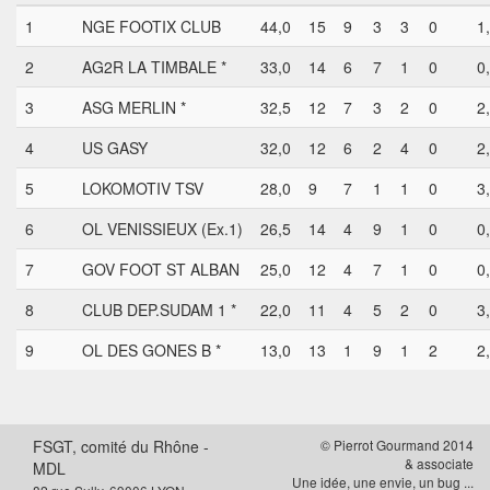
1
NGE FOOTIX CLUB
44,0
15
9
3
3
0
1
2
AG2R LA TIMBALE *
33,0
14
6
7
1
0
0
3
ASG MERLIN *
32,5
12
7
3
2
0
2
4
US GASY
32,0
12
6
2
4
0
2
5
LOKOMOTIV TSV
28,0
9
7
1
1
0
3
6
OL VENISSIEUX (Ex.1)
26,5
14
4
9
1
0
0
7
GOV FOOT ST ALBAN
25,0
12
4
7
1
0
0
8
CLUB DEP.SUDAM 1 *
22,0
11
4
5
2
0
3
9
OL DES GONES B *
13,0
13
1
9
1
2
2
FSGT, comité du Rhône -
© Pierrot Gourmand 2014
& associate
MDL
Une idée, une envie, un bug ...