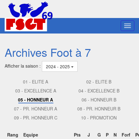
Toggl
navig
Archives Foot à 7
Afficher la saison :
2024 - 2025
01 - ELITE A
02 - ELITE B
03 - EXCELLENCE A
04 - EXCELLENCE B
05 - HONNEUR A
06 - HONNEUR B
07 - PR. HONNEUR A
08 - PR. HONNEUR B
09 - PR. HONNEUR C
10 - PROMOTION
Rang
Equipe
Pts
J
G
P
N
Forf
P