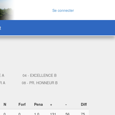
Se connecter
t
E A
04 - EXCELLENCE B
R A
08 - PR. HONNEUR B
N
Forf
Pena
+
-
Diff
0
0
1,0
131
56
75