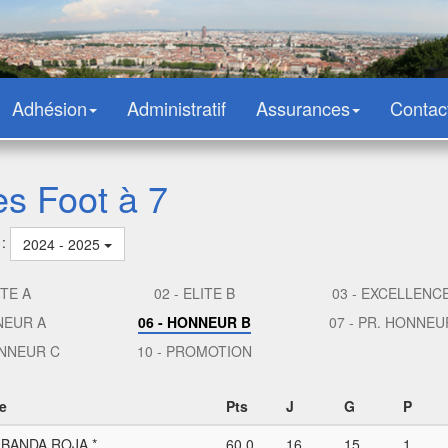
Adhésion
Administratif
Assurances
Contac
es Foot à 7
 :
2024 - 2025
ITE A
02 - ELITE B
03 - EXCELLENC
NEUR A
06 - HONNEUR B
07 - PR. HONNEU
ONNEUR C
10 - PROMOTION
e
Pts
J
G
P
BANDA ROJA *
60,0
16
15
1