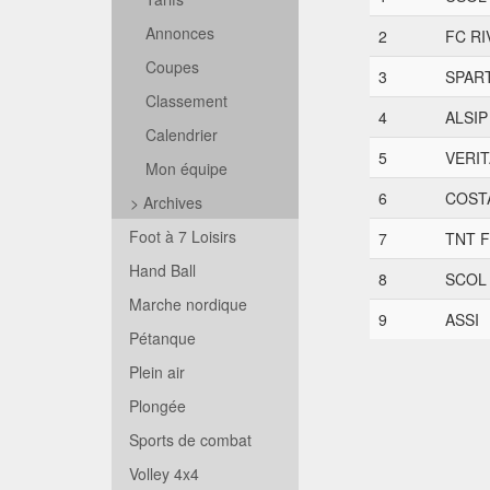
Annonces
2
FC RI
Coupes
3
SPAR
Classement
4
ALSIP
Calendrier
5
VERIT
Mon équipe
6
COST
>
Archives
Foot à 7 Loisirs
7
TNT 
Hand Ball
8
SCOL 
Marche nordique
9
ASSI
Pétanque
Plein air
Plongée
Sports de combat
Volley 4x4