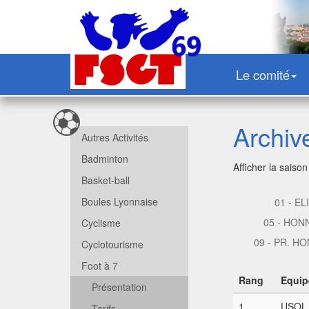
Le comité
Archiv
Autres Activités
Badminton
Afficher la saison
Basket-ball
Boules Lyonnaise
01 - EL
05 - HON
Cyclisme
09 - PR. H
Cyclotourisme
Foot à 7
Rang
Equip
Présentation
1
USOL 
Tarifs