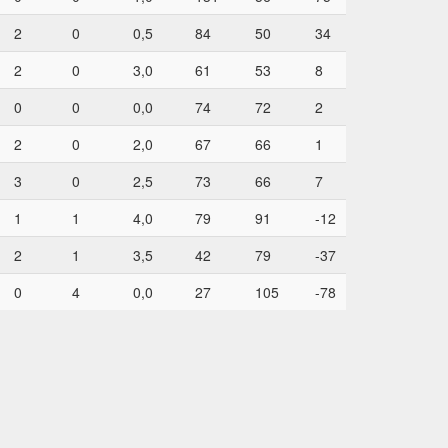
2
0
0,5
84
50
34
2
0
3,0
61
53
8
0
0
0,0
74
72
2
2
0
2,0
67
66
1
3
0
2,5
73
66
7
1
1
4,0
79
91
-12
2
1
3,5
42
79
-37
0
4
0,0
27
105
-78