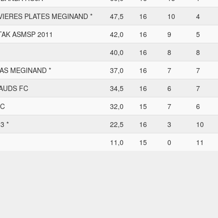
VIERES PLATES MEGINAND *
47,5
16
10
4
TAK ASMSP 2011
42,0
16
9
5
40,0
16
8
8
AS MEGINAND *
37,0
16
7
7
AUDS FC
34,5
16
6
7
FC
32,0
15
7
6
3 *
22,5
16
3
10
11,0
15
0
11