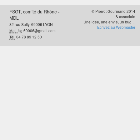
FSGT, comité du Rhône -
© Pierrot Gourmand 2014
& associate
MDL
Une idée, une envie, un bug ...
82 rue Sully, 69006 LYON
Ecrivez au Webmaster
Mail.
fsgt69006@gmail.com
Tél.
04 78 89 12 50