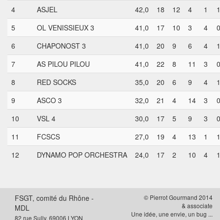
4
ASJEL
42,0
18
12
4
1
5
OL VENISSIEUX 3
41,0
17
10
3
4
6
CHAPONOST 3
41,0
20
9
6
4
7
AS PILOU PILOU
41,0
22
8
11
3
8
RED SOCKS
35,0
20
6
9
4
9
ASCO 3
32,0
21
4
14
3
10
VSL 4
30,0
17
5
9
3
11
FCSCS
27,0
19
4
13
1
12
DYNAMO POP ORCHESTRA
24,0
17
2
10
4
FSGT, comité du Rhône -
© Pierrot Gourmand 2014
& associate
MDL
Une idée, une envie, un bug ...
82 rue Sully, 69006 LYON