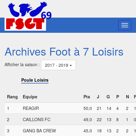
Toggl
navig
Archives Foot à 7 Loisirs
Afficher la saison :
2017 - 2018
Poule Loisirs
Rang
Equipe
Pts
J
G
P
N
F
1
REAGIR
50,0
21
14
4
2
2
CAILLONS FC
49,0
22
13
8
1
3
GANG BA CREW
45,0
18
13
2
2