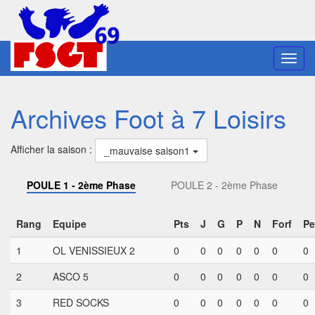
Toggl
navig
Archives Foot à 7 Loisirs
Afficher la saison :
_mauvaise saison1
POULE 1 - 2ème Phase
POULE 2 - 2ème Phase
Rang
Equipe
Pts
J
G
P
N
Forf
Pe
1
OL VENISSIEUX 2
0
0
0
0
0
0
0
2
ASCO 5
0
0
0
0
0
0
0
3
RED SOCKS
0
0
0
0
0
0
0