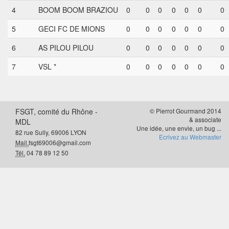
4
BOOM BOOM BRAZIOU
0
0
0
0
0
0
0
5
GECI FC DE MIONS
0
0
0
0
0
0
0
6
AS PILOU PILOU
0
0
0
0
0
0
0
7
VSL *
0
0
0
0
0
0
0
FSGT, comité du Rhône -
© Pierrot Gourmand 2014
& associate
MDL
Une idée, une envie, un bug ...
82 rue Sully, 69006 LYON
Ecrivez au Webmaster
Mail.
fsgt69006@gmail.com
Tél.
04 78 89 12 50