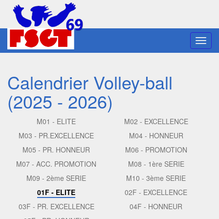
Toggl
navig
Calendrier Volley-ball
(2025 - 2026)
M01 - ELITE
M02 - EXCELLENCE
M03 - PR.EXCELLENCE
M04 - HONNEUR
M05 - PR. HONNEUR
M06 - PROMOTION
M07 - ACC. PROMOTION
M08 - 1ère SERIE
M09 - 2ème SERIE
M10 - 3ème SERIE
01F - ELITE
02F - EXCELLENCE
03F - PR. EXCELLENCE
04F - HONNEUR