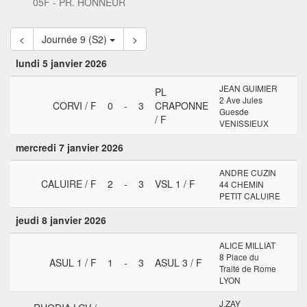
05F - PR. HONNEUR
<
Journée 9 (S2)
>
lundi 5 janvier 2026
JEAN GUIMIER
PL
2 Ave Jules
CORVI / F
0
-
3
CRAPONNE
Guesde
/ F
VENISSIEUX
mercredi 7 janvier 2026
ANDRE CUZIN
CALUIRE / F
2
-
3
VSL 1 / F
44 CHEMIN
PETIT CALUIRE
jeudi 8 janvier 2026
ALICE MILLIAT
8 Place du
ASUL 1 / F
1
-
3
ASUL 3 / F
Traité de Rome
LYON
J.ZAY