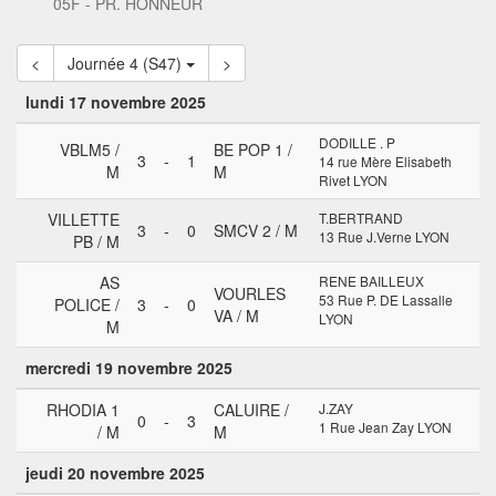
05F - PR. HONNEUR
<
Journée 4 (S47)
>
lundi 17 novembre 2025
DODILLE . P
VBLM5 /
BE POP 1 /
3
-
1
14 rue Mère Elisabeth
M
M
Rivet LYON
VILLETTE
T.BERTRAND
3
-
0
SMCV 2 / M
13 Rue J.Verne LYON
PB / M
AS
RENE BAILLEUX
VOURLES
53 Rue P. DE Lassalle
POLICE /
3
-
0
VA / M
LYON
M
mercredi 19 novembre 2025
RHODIA 1
CALUIRE /
J.ZAY
0
-
3
1 Rue Jean Zay LYON
/ M
M
jeudi 20 novembre 2025