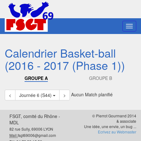
Toggl
navig
Calendrier Basket-ball
(2016 - 2017 (Phase 1))
GROUPE A
GROUPE B
Aucun Match planifié
<
Journée 6 (S44)
>
FSGT, comité du Rhône -
© Pierrot Gourmand 2014
& associate
MDL
Une idée, une envie, un bug ...
82 rue Sully, 69006 LYON
Ecrivez au Webmaster
Mail.
fsgt69006@gmail.com