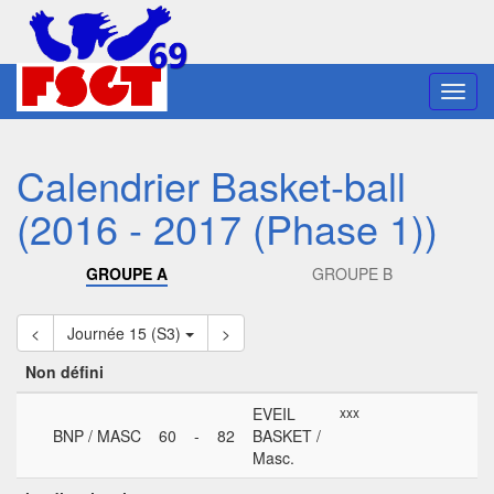
Toggl
navig
Calendrier Basket-ball
(2016 - 2017 (Phase 1))
GROUPE A
GROUPE B
<
Journée 15 (S3)
>
Non défini
EVEIL
xxx
BNP / MASC
60
-
82
BASKET /
Masc.