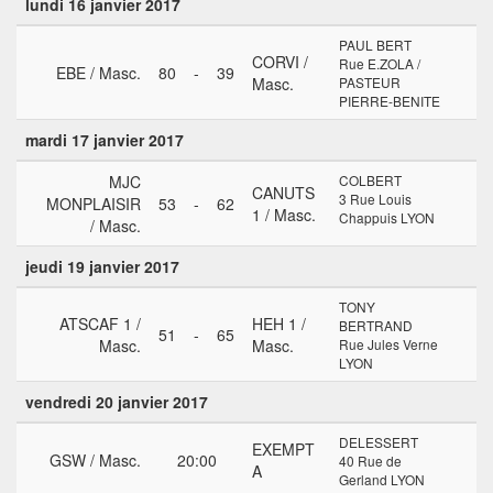
lundi 16 janvier 2017
PAUL BERT
CORVI /
Rue E.ZOLA /
EBE / Masc.
80
-
39
Masc.
PASTEUR
PIERRE-BENITE
mardi 17 janvier 2017
MJC
COLBERT
CANUTS
3 Rue Louis
MONPLAISIR
53
-
62
1 / Masc.
Chappuis LYON
/ Masc.
jeudi 19 janvier 2017
TONY
ATSCAF 1 /
HEH 1 /
BERTRAND
51
-
65
Masc.
Masc.
Rue Jules Verne
LYON
vendredi 20 janvier 2017
DELESSERT
EXEMPT
GSW / Masc.
20:00
40 Rue de
A
Gerland LYON