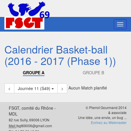
Toggl
navig
Calendrier Basket-ball
(2016 - 2017 (Phase 1))
GROUPE A
GROUPE B
Aucun Match planifié
<
Journée 11 (S49)
>
FSGT, comité du Rhône -
© Pierrot Gourmand 2014
& associate
MDL
Une idée, une envie, un bug ...
82 rue Sully, 69006 LYON
Ecrivez au Webmaster
Mail.
fsgt69006@gmail.com