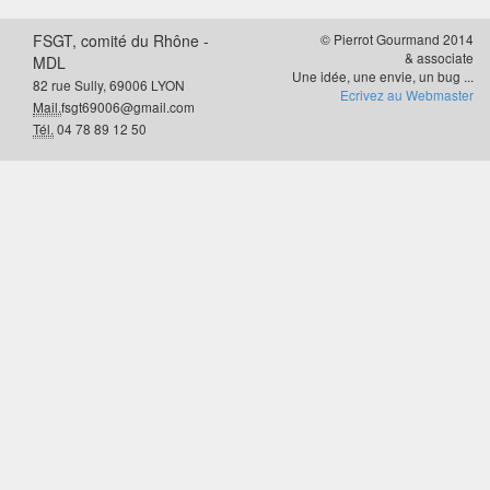
FSGT, comité du Rhône -
© Pierrot Gourmand 2014
& associate
MDL
Une idée, une envie, un bug ...
82 rue Sully, 69006 LYON
Ecrivez au Webmaster
Mail.
fsgt69006@gmail.com
Tél.
04 78 89 12 50