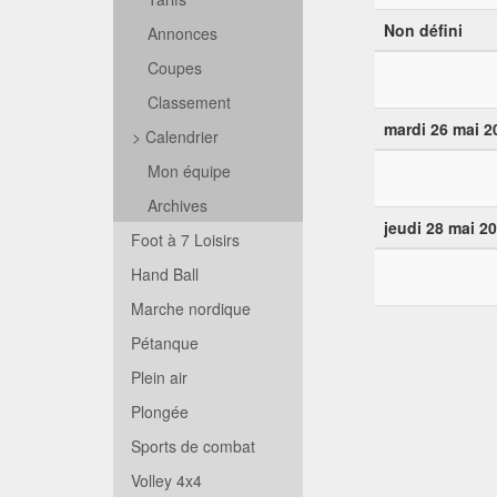
Non défini
Annonces
Coupes
Classement
mardi 26 mai 2
>
Calendrier
Mon équipe
Archives
jeudi 28 mai 2
Foot à 7 Loisirs
Hand Ball
Marche nordique
Pétanque
Plein air
Plongée
Sports de combat
Volley 4x4