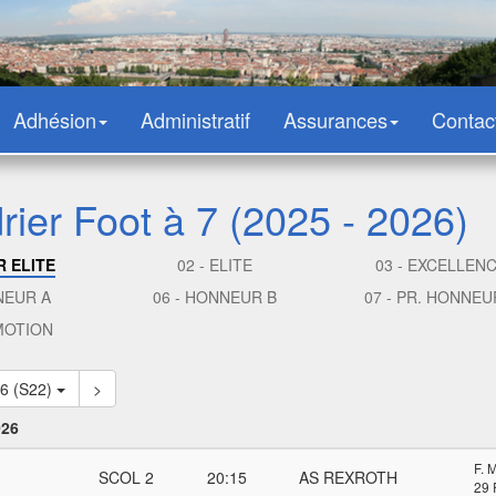
Adhésion
Administratif
Assurances
Contac
rier Foot à 7 (2025 - 2026)
R ELITE
02 - ELITE
03 - EXCELLEN
NEUR A
06 - HONNEUR B
07 - PR. HONNEU
MOTION
26 (S22)
>
026
F.
SCOL 2
20:15
AS REXROTH
29 