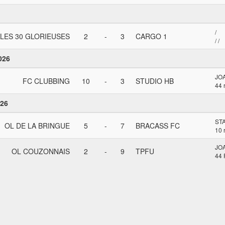
/
LES 30 GLORIEUSES
2
-
3
CARGO 1
/ /
026
JO
FC CLUBBING
10
-
3
STUDIO HB
44 
026
ST
OL DE LA BRINGUE
5
-
7
BRACASS FC
10 
JO
OL COUZONNAIS
2
-
9
TPFU
44 