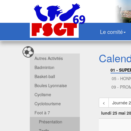
Le comité
Calend
Autres Activités
Badminton
01 - SUPE
Basket-ball
05 - HON
Boules Lyonnaise
09 - PRO
Cyclisme
<
Journée 
Cyclotourisme
Foot à 7
lundi 25 mai 2
Présentation
Tarifs