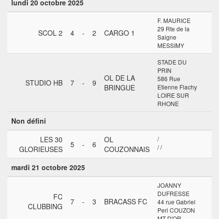
lundi 20 octobre 2025
F. MAURICE
29 Rte de la
SCOL 2
4
-
2
CARGO 1
Saigne
MESSIMY
STADE DU
PRIN
OL DE LA
586 Rue
STUDIO HB
7
-
9
BRINGUE
Etienne Flachy
LOIRE SUR
RHONE
Non défini
LES 30
OL
/
5
-
6
/ /
GLORIEUSES
COUZONNAIS
mardi 21 octobre 2025
JOANNY
DUFRESSE
FC
7
-
3
BRACASS FC
44 rue Gabriel
CLUBBING
Peri COUZON
MT D'OR