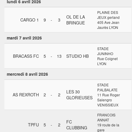
lundi 6 avril 2026
PLAINE DES
OL DE LA
JEUX gerland
CARGO 1
9
-
3
BRINGUE
405 Ave Jean
Jaurès LYON
mardi 7 avril 2026
STADE
JUNINHO
BRACASS FC
5
-
13
STUDIO HB
Rue Coignet
LYON
mercredi 8 avril 2026
STADE
P.ALBALATE
LES 30
AS REXROTH
2
-
2
11 Rue Roger
GLORIEUSES
Salengro
VENISSIEUX
FRANCOIS
ANNAT
FC
TPFU
5
-
2
19 route de la
CLUBBING
gare