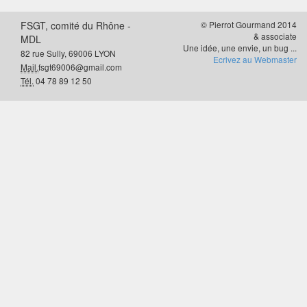
FSGT, comité du Rhône -
© Pierrot Gourmand 2014
& associate
MDL
Une idée, une envie, un bug ...
82 rue Sully, 69006 LYON
Ecrivez au Webmaster
Mail.
fsgt69006@gmail.com
Tél.
04 78 89 12 50